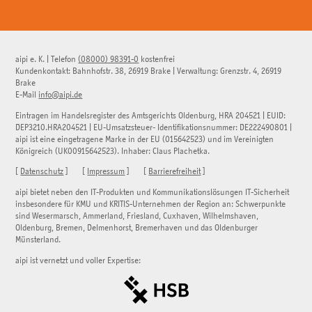
aipi e. K.
|
Telefon
(08000) 98391-0
kostenfrei
Kundenkontakt:
Bahnhofstr. 38
,
26919
Brake
| Verwaltung:
Grenzstr. 4
,
26919
Brake
E-Mail
info@aipi.de
Eintragen im Handelsregister des Amtsgerichts Oldenburg, HRA 204521 | EUID:
DEP3210.HRA204521 | EU-Umsatzsteuer- Identifikationsnummer: DE222490801 |
aipi ist eine eingetragene Marke in der EU (015642523) und im Vereinigten
Königreich (UK00915642523). Inhaber: Claus Plachetka.
[
Datenschutz
] [
Impressum
] [
Barrierefreiheit
]
aipi bietet neben den IT-Produkten und Kommunikationslösungen IT-Sicherheit
insbesondere für KMU und KRITIS-Unternehmen der Region an: Schwerpunkte
sind Wesermarsch, Ammerland, Friesland, Cuxhaven, Wilhelmshaven,
Oldenburg, Bremen, Delmenhorst, Bremerhaven und das Oldenburger
Münsterland.
aipi ist vernetzt und voller Expertise: