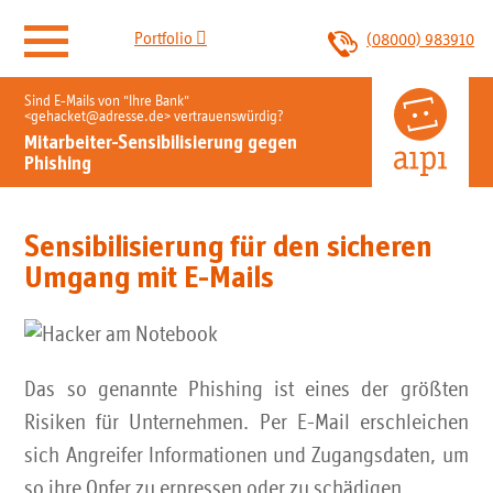

Portfolio
(08000) 983910
Sind E-Mails von "Ihre Bank"
aipi.email
<gehacket@adresse.de> vertrauenswürdig?
Mitarbeiter-Sensibilisierung gegen
Phishing
E-Mail Postfächer
Sensibilisierung für den sicheren
E-Mail Archivierung
Umgang mit E-Mails
E-Rechnungseingang
E-Mail Relay
Das so genannte Phishing ist eines der größten
Risiken für Unternehmen. Per E-Mail erschleichen
Backup Mailserver
sich Angreifer Informationen und Zugangsdaten, um
so ihre Opfer zu erpressen oder zu schädigen.