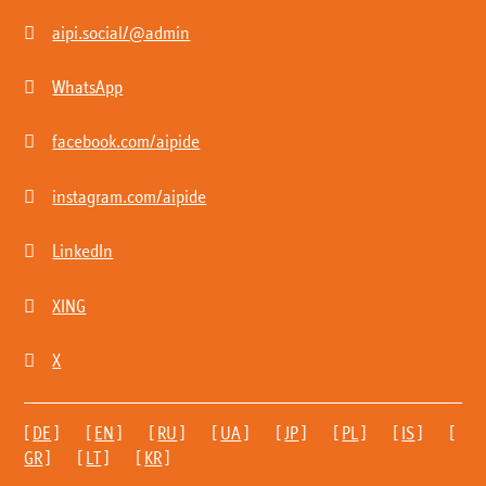

aipi.social/@admin

WhatsApp

facebook.com/aipide

instagram.com/aipide

LinkedIn

XING

X
[
DE
] [
EN
] [
RU
] [
UA
] [
JP
] [
PL
] [
IS
] [
GR
] [
LT
] [
KR
]