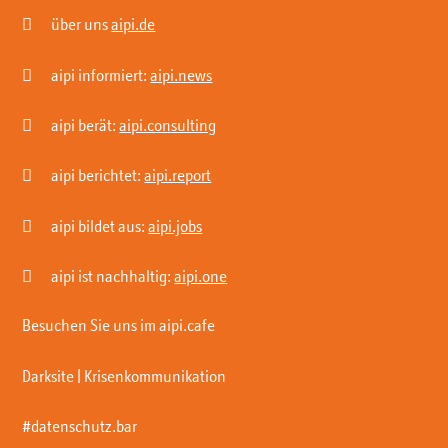

über uns
aipi.de

aipi informiert:
aipi.news

aipi berät:
aipi.consulting

aipi berichtet:
aipi.report

aipi bildet aus:
aipi.jobs

aipi ist nachhaltig:
aipi.one
Besuchen Sie uns im aipi.cafe
Darksite | Krisenkommunikation
#datenschutz.bar