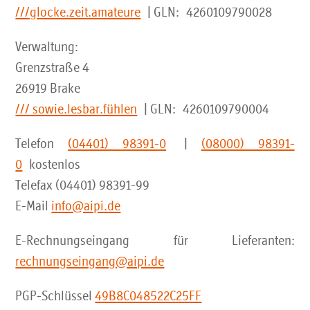
Sicherheits-Sensibilisierung
///glocke.zeit.amateure
| GLN: 4260109790028
Verwaltung:
Sicherheits-Berichte
Grenzstraße 4
26919 Brake
INFO E-Mail-Standards
/// sowie.lesbar.fühlen
| GLN: 4260109790004
INFO FAQ für Postmaster
Telefon
(04401) 98391-0
|
(08000) 98391-
0
kostenlos
Beratung buchen
Telefax (04401) 98391-99
E-Mail
info@aipi.de
E-Rechnungseingang für Lieferanten:
rechnungseingang@aipi.de
PGP-Schlüssel
49B8C048522C25FF