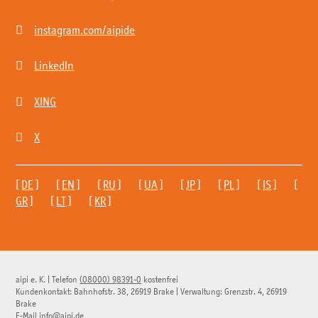

instagram.com/aipide

LinkedIn

XING

X
[
DE
] [
EN
] [
RU
] [
UA
] [
JP
] [
PL
] [
IS
] [
GR
] [
LT
] [
KR
]
aipi e. K.
|
Telefon
(08000) 98391-0
kostenfrei
Kundenkontakt:
Bahnhofstr. 38
,
26919
Brake
| Verwaltung:
Grenzstr. 4
,
26919
Brake
E-Mail
info@aipi.de