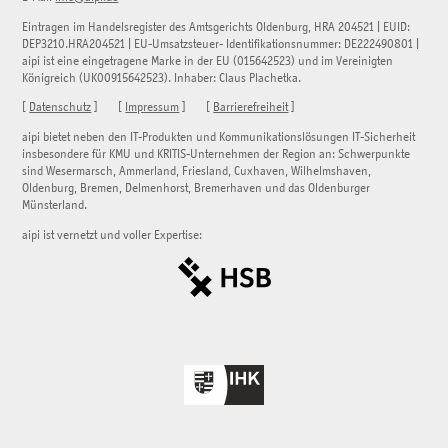
Eintragen im Handelsregister des Amtsgerichts Oldenburg, HRA 204521 | EUID:
DEP3210.HRA204521 | EU-Umsatzsteuer- Identifikationsnummer: DE222490801 |
aipi ist eine eingetragene Marke in der EU (015642523) und im Vereinigten
Königreich (UK00915642523). Inhaber: Claus Plachetka.
[
Datenschutz
] [
Impressum
] [
Barrierefreiheit
]
aipi bietet neben den IT-Produkten und Kommunikationslösungen IT-Sicherheit
insbesondere für KMU und KRITIS-Unternehmen der Region an: Schwerpunkte
sind Wesermarsch, Ammerland, Friesland, Cuxhaven, Wilhelmshaven,
Oldenburg, Bremen, Delmenhorst, Bremerhaven und das Oldenburger
Münsterland.
aipi ist vernetzt und voller Expertise: