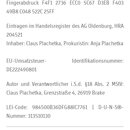
Fingerabdruck F4F1 2736 ECC0 5C67 D3EB F403
49B8 C048 522C 25FF
Eintragen im Handelsregister des AG Oldenburg, HRA
204521
Inhaber: Claus Plachetka, Prokuristin: Anja Plachetka
EU-Umsatzsteuer- Identifikationsnummer:
DE222490801
Autor und Verantwortlicher i.S.d. §18 Abs. 2 MStV:
Claus Plachetka, Grenzstraße 4, 26919 Brake
LEI-Code: 984500B36DFG88IC7761 | D-U-N-S®-
Nummer: 313510130