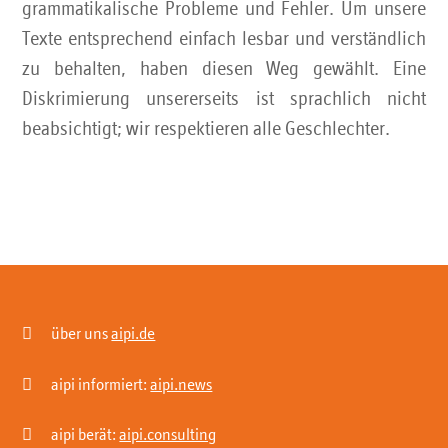
grammatikalische Probleme und Fehler. Um unsere
Texte entsprechend einfach lesbar und verständlich
zu behalten, haben diesen Weg gewählt. Eine
Diskrimierung unsererseits ist sprachlich nicht
beabsichtigt; wir respektieren alle Geschlechter.

über uns
aipi.de

aipi informiert:
aipi.news

aipi berät:
aipi.consulting