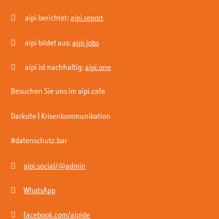

aipi berichtet:
aipi.report

aipi bildet aus:
aipi.jobs

aipi ist nachhaltig:
aipi.one
Besuchen Sie uns im aipi.cafe
Darksite | Krisenkommunikation
#datenschutz.bar

aipi.social/@admin

WhatsApp

facebook.com/aipide