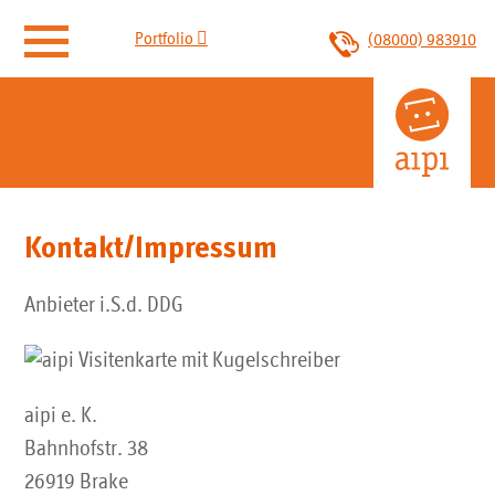

Portfolio
(08000) 983910
aipi.email
E-Mail Postfächer
Kontakt/Impressum
E-Mail Archivierung
Anbieter i.S.d. DDG
E-Rechnungseingang
E-Mail Relay
aipi e. K.
Backup Mailserver
Bahnhofstr. 38
26919 Brake