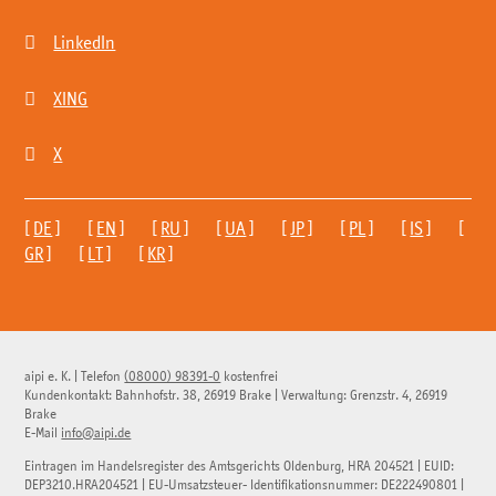

LinkedIn

XING

X
[
DE
] [
EN
] [
RU
] [
UA
] [
JP
] [
PL
] [
IS
] [
GR
] [
LT
] [
KR
]
aipi e. K.
|
Telefon
(08000) 98391-0
kostenfrei
Kundenkontakt:
Bahnhofstr. 38
,
26919
Brake
| Verwaltung:
Grenzstr. 4
,
26919
Brake
E-Mail
info@aipi.de
Eintragen im Handelsregister des Amtsgerichts Oldenburg, HRA 204521 | EUID:
DEP3210.HRA204521 | EU-Umsatzsteuer- Identifikationsnummer: DE222490801 |