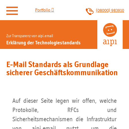

Portfolio
(08000) 983910
aipi.email
Zur Transparenz von aipi.email
Erklärung der Technologiestandards
E-Mail Postfächer
E-Mail Standards als Grundlage
E-Mail Archivierung
sicherer Geschäftskommunikation
E-Rechnungseingang
E-Mail Relay
Auf dieser Seite legen wir offen, welche
Protokolle, RFCs und
Backup Mailserver
Sicherheitsmechanismen die Infrastruktur
von aipi.email nutzt, um die