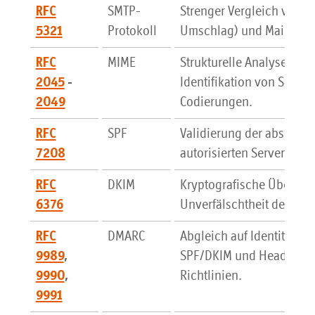
SMTP-
Strenger Vergleich von M
RFC
Protokoll
Umschlag) und Mail-Head
5321
MIME
Strukturelle Analyse von
RFC
Identifikation von Scha
2045
-
Codierungen.
2049
SPF
Validierung der absende
RFC
autorisierten Server der 
7208
DKIM
Kryptografische Überprüf
RFC
Unverfälschtheit des Nac
6376
DMARC
Abgleich auf Identitäts-
RFC
SPF/DKIM und Header-Fr
9989
,
Richtlinien.
9990
,
9991