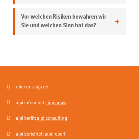
Vor welchen Risiken bewahren wir
Sie und welchen Sinn hat das?

über uns
aipi.de

aipi informiert:
aipi.news

aipi berät:
aipi.consulting

aipi berichtet:
aipi.report