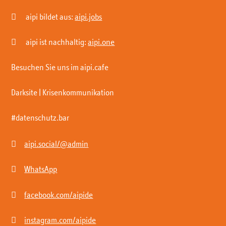

aipi bildet aus:
aipi.jobs

aipi ist nachhaltig:
aipi.one
Besuchen Sie uns im aipi.cafe
Darksite | Krisenkommunikation
#datenschutz.bar

aipi.social/@admin

WhatsApp

facebook.com/aipide

instagram.com/aipide