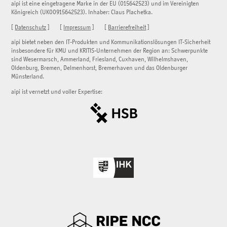
aipi ist eine eingetragene Marke in der EU (015642523) und im Vereinigten
Königreich (UK00915642523). Inhaber: Claus Plachetka.
[
Datenschutz
] [
Impressum
] [
Barrierefreiheit
]
aipi bietet neben den IT-Produkten und Kommunikationslösungen IT-Sicherheit
insbesondere für KMU und KRITIS-Unternehmen der Region an: Schwerpunkte
sind Wesermarsch, Ammerland, Friesland, Cuxhaven, Wilhelmshaven,
Oldenburg, Bremen, Delmenhorst, Bremerhaven und das Oldenburger
Münsterland.
aipi ist vernetzt und voller Expertise: