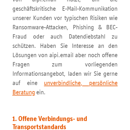
Sicherheits-Sensibilisierung
geschäftskritische E-Mail-Kommunikation
unserer Kunden vor typischen Risiken wie
Sicherheits-Berichte
Ransomware-Attacken, Phishing & BEC-
Fraud oder auch Datendiebstahl zu
INFO E-Mail-Standards
schützen. Haben Sie Interesse an den
INFO FAQ für Postmaster
Lösungen von aipi.email aber noch offene
Fragen zum vorliegenden
Beratung buchen
Informationsangebot, laden wir Sie gerne
auf eine
unverbindliche, persönliche
Beratung
ein.
1. Offene Verbindungs- und
Transportstandards