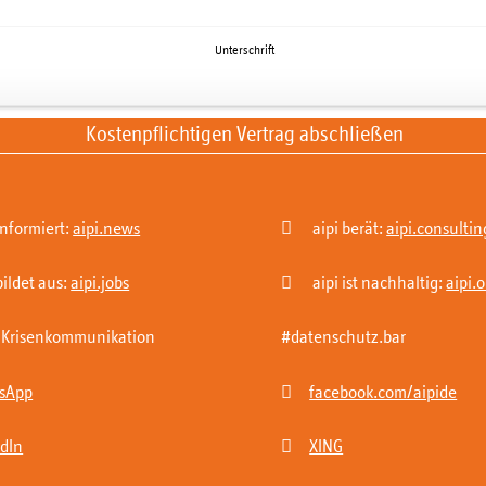
Unterschrift
Kostenpflichtigen Vertrag abschließen

informiert:
aipi.news
aipi berät:
aipi.consultin

bildet aus:
aipi.jobs
aipi ist nachhaltig:
aipi.
 | Krisenkommunikation
#datenschutz.bar

sApp
facebook.com/aipide

edIn
XING