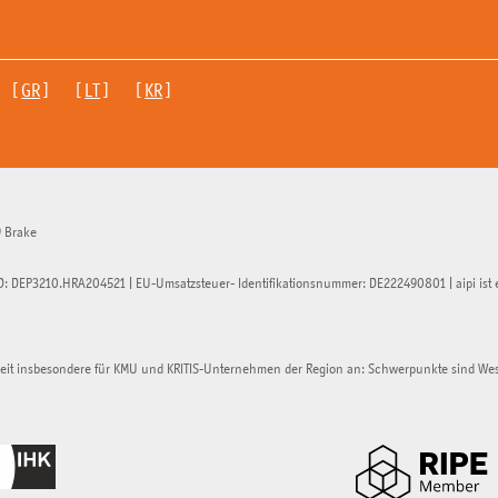
 [
GR
] [
LT
] [
KR
]
9
Brake
D: DEP3210.HRA204521 | EU-Umsatzsteuer- Identifikationsnummer: DE222490801 | aipi ist 
heit insbesondere für KMU und KRITIS-Unternehmen der Region an: Schwerpunkte sind W