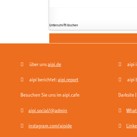
Unterschrift löschen


über uns
aipi.de
aipi 


aipi berichtet:
aipi.report
aipi 
Besuchen Sie uns im aipi.cafe
Darksite


aipi.social/@admin
What


instagram.com/aipide
Link