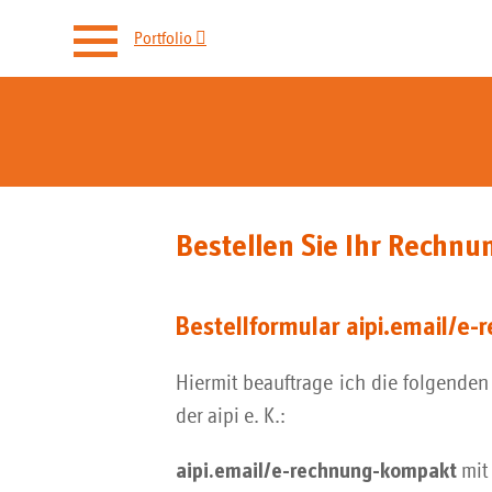

Portfolio
aipi.email
E-Mail Postfächer
Bestellen Sie Ihr Rechn
E-Mail Archivierung
E-Rechnungseingang
Bestellformular aipi.email/e
E-Mail Relay
Hiermit beauftrage ich die folgende
der aipi e. K.:
Backup Mailserver
mit 
aipi.email/e-rechnung-kompakt