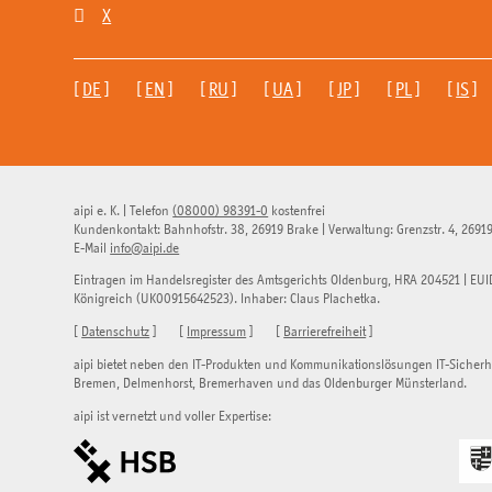

X
[
DE
] [
EN
] [
RU
] [
UA
] [
JP
] [
PL
] [
IS
]
aipi e. K.
|
Telefon
(08000) 98391-0
kostenfrei
Kundenkontakt:
Bahnhofstr. 38
,
26919
Brake
| Verwaltung:
Grenzstr. 4
,
2691
E-Mail
info@aipi.de
Eintragen im Handelsregister des Amtsgerichts Oldenburg, HRA 204521 | EUI
Königreich (UK00915642523). Inhaber: Claus Plachetka.
[
Datenschutz
] [
Impressum
] [
Barrierefreiheit
]
aipi bietet neben den IT-Produkten und Kommunikationslösungen IT-Sicher
Bremen, Delmenhorst, Bremerhaven und das Oldenburger Münsterland.
aipi ist vernetzt und voller Expertise: